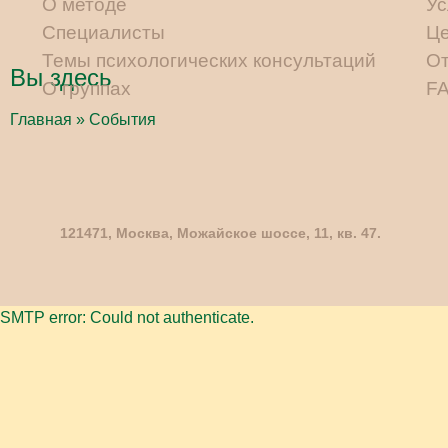
О методе
Ус
Специалисты
Ц
Темы психологических консультаций
О
Вы здесь
О группах
F
Главная
» События
121471, Москва, Можайское шоссе, 11, кв. 47.
SMTP error: Could not authenticate.